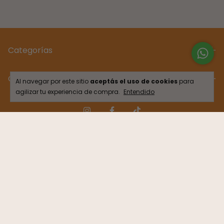
Categorías
Contactános
Al navegar por este sitio
aceptás el uso de cookies
para
agilizar tu experiencia de compra.
Entendido
Medios de pago