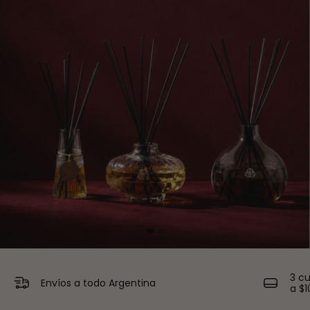
3 c
Envíos a todo Argentina
a $