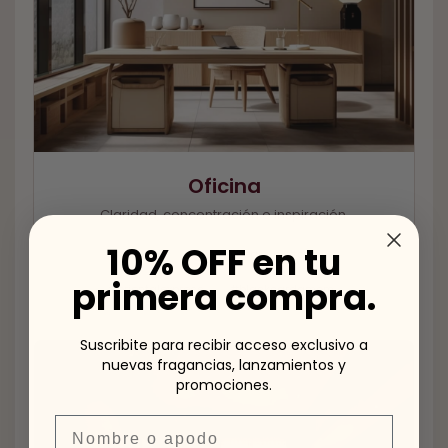
Oficina
Claridad, concentración e inspiración.
10% OFF en tu
#divine
#gummybear
#spicy
primera compra.
#orientalexpress
#blackcardamom
Suscribite para recibir acceso exclusivo a
nuevas fragancias, lanzamientos y
promociones.
Nombre