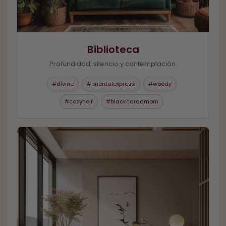
Biblioteca
Profundidad, silencio y contemplación.
#divine
#orientalexpress
#woody
#cozynoir
#blackcardamom