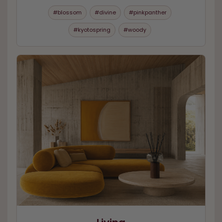
#blossom
#divine
#pinkpanther
#kyotospring
#woody