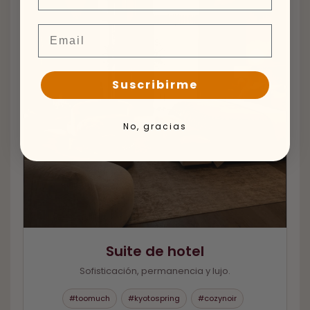
Email
Suscribirme
No, gracias
Suite de hotel
Sofisticación, permanencia y lujo.
#toomuch
#kyotospring
#cozynoir