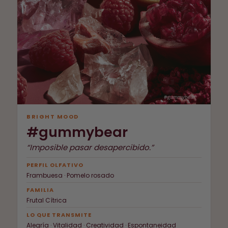
BRIGHT MOOD
#gummybear
“Imposible pasar desapercibido.”
PERFIL OLFATIVO
Frambuesa · Pomelo rosado
FAMILIA
Frutal Cítrica
LO QUE TRANSMITE
Alegría · Vitalidad · Creatividad · Espontaneidad