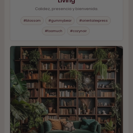
Living
Calidez, presencia y bienvenida.
#blossom
#gummybear
#orientalexpress
#toomuch
#cozynoir