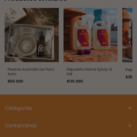
Piedras Aromáticas Para
Repuesto Home Spray 2L
Repue
Auto
Set
$250.
$55.000
$115.000
Categorías
Contactános