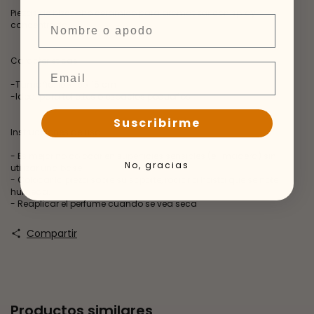
Piezas de bizcocho ceramico para aromatizar con spray
Nombre
concentrado
Caracteristicas
Email
-Tamaño: 10 x 15 x 15 cm
-Ideal para toilettes o espacios pequeños
Suscribirme
Instrucciones de uso
- Es mejor no colocar en superficies sensibles (ej: madera) sin
No, gracias
utilizar una base.
- Colocar la pieza sobre su soporte, rociarla hasta que se note
humeda.
- Reaplicar el perfume cuando se vea seca
Compartir
Productos similares