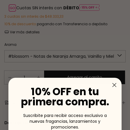
Cuotas SIN interés con
DÉBITO
3
cuotas sin interés de
$48.333,33
10% de descuento
pagando con Transferencia o depósito
Ver más detalles
Aroma
10% OFF en tu
primera compra.
Medios de envío
Suscribite para recibir acceso exclusivo a
nuevas fragancias, lanzamientos y
Descripción
promociones.