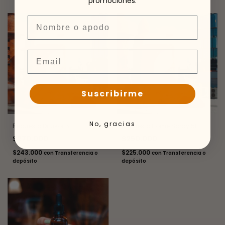
promociones.
Nombre
Email
Suscribirme
No, gracias
Repuesto Difusor 5L
Repuesto Home Spray 5L
$270.000
$250.000
$243.000
$225.000
con
Transferencia o
con
Transferencia o
depósito
depósito