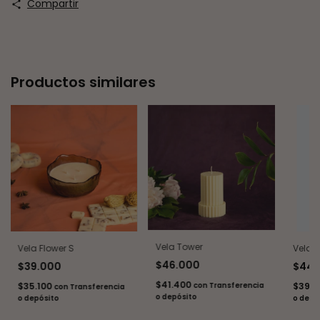
Compartir
Productos similares
Vela Tower
Vela Flower S
Vela
$46.000
$39.000
$44.
$41.400
con
Transferencia
$35.100
$39.
con
Transferencia
o depósito
o depósito
o depó