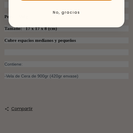
No, gracias
Peso: 900g
Tamaño: 17 x 17 x 8 (cm)
Cubre espacios medianos y pequeños
Contiene:
-Vela de Cera de 900gr (420gr envase)
Compartir