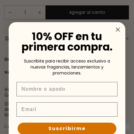
10% OFF en tu
Medios de envío
primera compra.
Descripción
Suscribite para recibir acceso exclusivo a
nuevas fragancias, lanzamientos y
Vela Aromática | Bienestar en Espacios Medianos
promociones.
Nombre
Vela envase de vidrio, con blend de aromas exclusivo
Gezellig a elección.
Distinguí tus espacios más amplios, perfumándolos y
Email
decorándolos con elegancia, originalidad, felicidad y
bienestar.
Convertí tu espacio en uno
Gezellig
.
Suscribirme