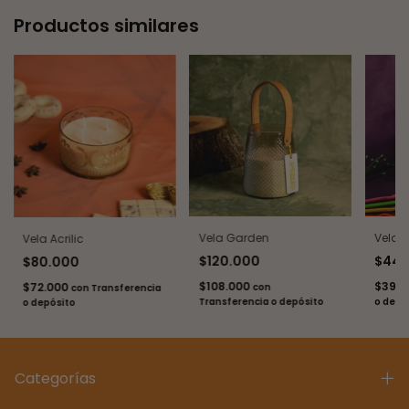
Productos similares
Vela Garden
Vela B
Vela Acrilic
$120.000
$44.
$80.000
$108.000
$39.
$72.000
con
con
Transferencia
Transferencia o depósito
o depó
o depósito
Categorías