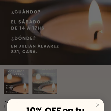
Inicio
.
Workshop
.
Workshop de velas - Sábado 14 de marzo -
14hs
10% OFF en tu