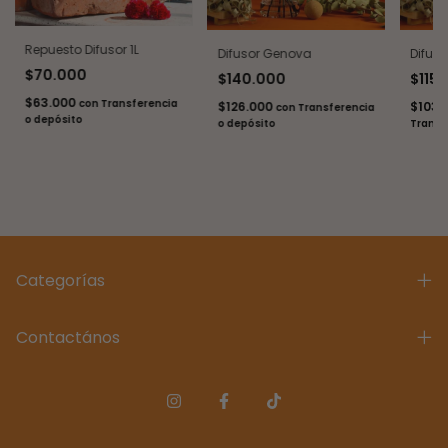
Repuesto Difusor 1L
Difusor Genova
Difus
$70.000
$140.000
$115
$63.000
con
Transferencia
$126.000
$103.
con
Transferencia
o depósito
o depósito
Transf
Categorías
Contactános